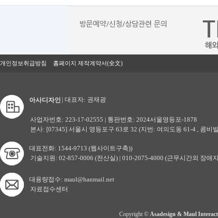
개인정보취급방침
홈페이지 제작계약서(全文)
| 대표자: 권재광
아사디자인
사업자번호: 223-17-02555 | 통판번호: 2024서울영등포-1878
본사: [07345] 서울시 영등포구 63로 32 (지번: 여의도동 61-4 , 콤비빌
대표전화: 1544-9713 (웹사이트구축))
기술지원: 02-857-0006 (전산실) | 010-2075-4000 (근무시간외 장애
대용량접수: maul@hanmail.net
자료접수센터
Copyright ©
Asadesign & Maul Interact