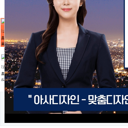
[비즈니스/기업 1229727]
홈페이지제작 추천(키워드): 비즈니스,대출,여성,어린이,나뭇잎,날림,사과,대출,론,loa
율,담보,맞춤
부문 및 업종 홈페이지제작추천 및 홈페이지제작업체
[병원/건강 1229667]
홈페이지제작 추천(키워드): 여성,비만,클리닉,한방,성형외과,피부과,서브페이지,아
시안,홈피,홍보,회사,웰빙,화장품
부문 및 업종 홈페이지제작추천 및 홈페이지제작업
댓글목록