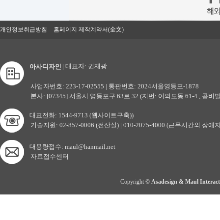
개인정보취급방침
홈페이지 제작계약서(全文)
| 대표자: 권재광
아사디자인
사업자번호: 223-17-02555 | 통판번호: 2024서울영등포-1878
본사: [07345] 서울시 영등포구 63로 32 (지번: 여의도동 61-4 , 콤비빌
대표전화: 1544-9713 (웹사이트구축))
기술지원: 02-857-0006 (전산실) | 010-2075-4000 (근무시간외 장애
대용량접수: maul@hanmail.net
자료접수센터
Copyright ©
Asadesign & Maul Interact