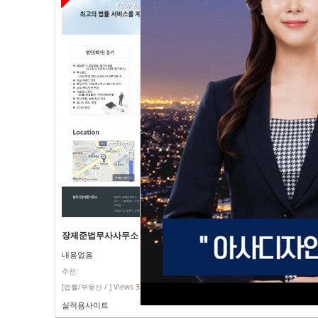
장제준법무사사무소
내용없음
추천:
[법률/부동산 / ] Views
3450
실적용사이트