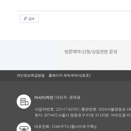
검색
개인정보취급방침
홈페이지 제작계약서(全文)
| 대표자: 권재광
아사디자인
사업자번호: 223-17-02555 | 통판번호: 2024서울영등포-18
본사: [07345] 서울시 영등포구 63로 32 (지번: 여의도동 61-
대표전화: 1544-9713 (웹사이트구축))