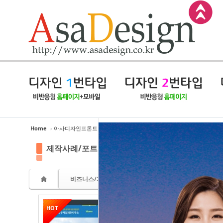
Sketchbook5, 스케치북5
Sketchbook5, 스케치북5
Sketchbook5, 스케치북5
Sketchbook5, 스케치북5
Home
›
아사디자인프론트
›
제작사례/포트폴리오
제작사례/포트폴리오
비즈니스/기업
교육/학원
병원/건강
음식점
HOT