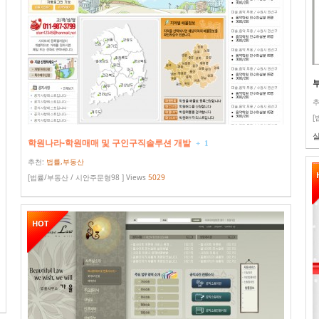
추
[
학원나라-학원매매 및 구인구직솔루션 개발
+
1
추천:
법률,부동산
[법률/부동산 / 시안주문형98 ] Views
5029
HOT