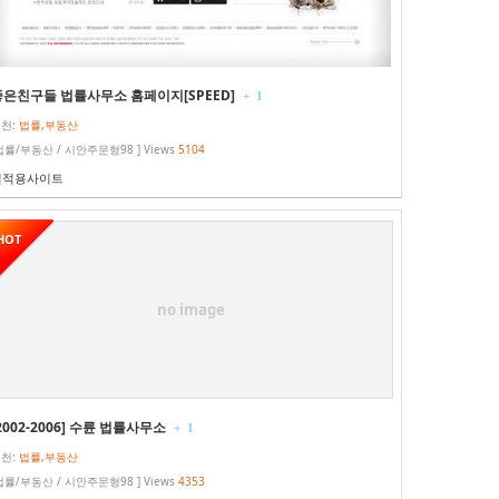
좋은친구들 법률사무소 홈페이지[SPEED]
+
1
천:
법률,부동산
법률/부동산 / 시안주문형98 ] Views
5104
실적용사이트
HOT
no image
2002-2006] 수륜 법률사무소
+
1
천:
법률,부동산
법률/부동산 / 시안주문형98 ] Views
4353