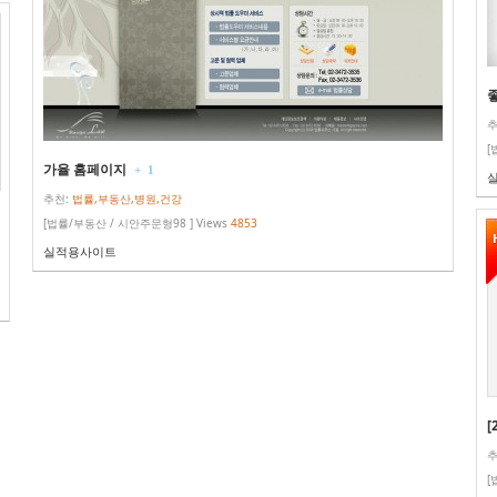
추
[
가율 홈페이지
+
1
추천:
법률,부동산,병원,건강
[법률/부동산 / 시안주문형98 ] Views
4853
실적용사이트
[
추
[