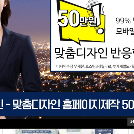
세무법인가은
추천:
[법률/부동산 / ] Views
3246
추
실적용사이트
[
HOT
24