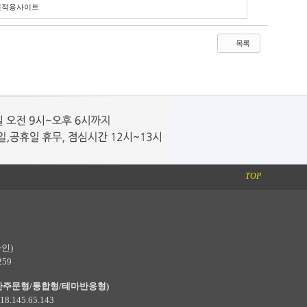
실적용사이트
목록
TOP
인)
259
안주문형/통합형/테마반응형)
8.145.65.143