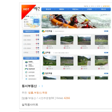
HOT
동서부동산
+
1
추천:
법률,부동산,학원
[법률/부동산 / 시안주문형98 ] Views
4266
실적용사이트