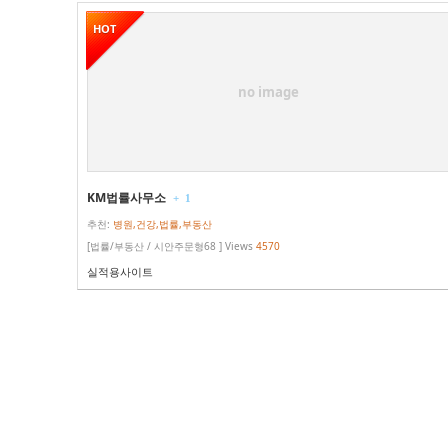
HOT
no image
KM법률사무소
+
1
추천:
병원,건강,법률,부동산
[법률/부동산 / 시안주문형68 ] Views
4570
실적용사이트