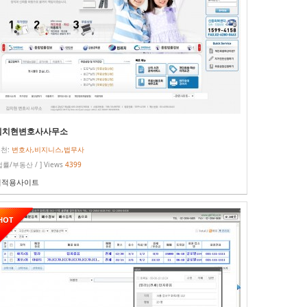
김치현변호사사무소
천:
변호사,비지니스,법무사
법률/부동산 / ] Views
4399
실적용사이트
HOT