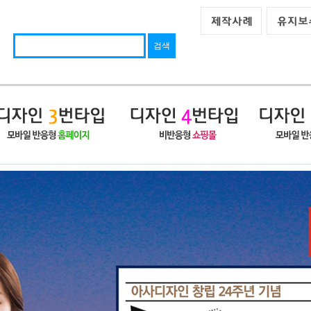
팬션/여행
개인/동호회
웨딩/이벤트
법률/부동산
공공기관/종교
HOT