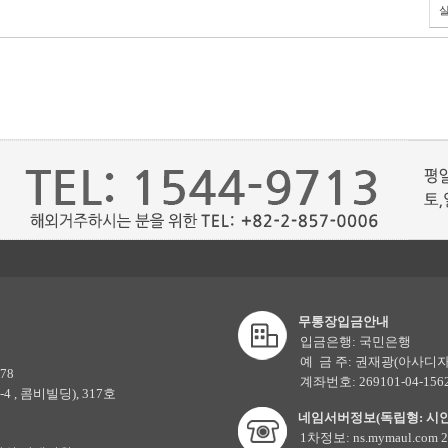
무통장입금안내
입금은행: 국민은행
예 금 주: 권재광(아사디자
78
계좌번호: 269101-04-156
4 , 콤비빌딩), 317호
네임서버정보(독립형: 시
1차정보: ns.mymaul.com 21