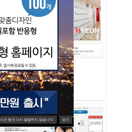
논현레지던스
내용없음
천:
비지니스,레지던스,숙박,여행,숙소
법률/부동산 / ] Views
3439
실적용사이트
HOT
시간 동안 다시 열람하지 않습니다.
닫기