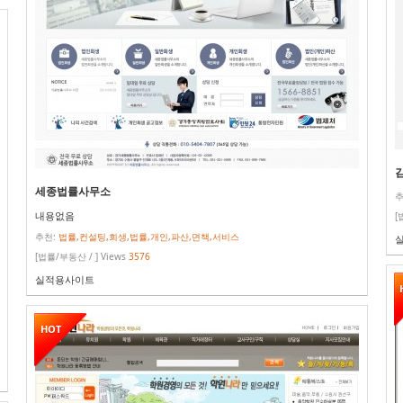
세종법률사무소
추
내용없음
[
추천:
법률,컨설팅,회생,법률,개인,파산,면책,서비스
[법률/부동산 / ] Views
3576
실적용사이트
HOT