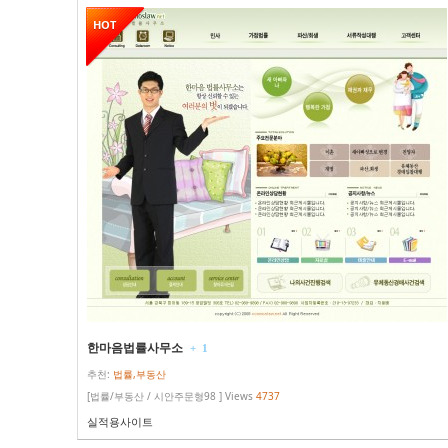
HOT
한마음법률사무소
+
1
추천:
법률,부동산
[법률/부동산 / 시안주문형98 ] Views
4737
실적용사이트