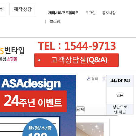
제작사례/포트폴리오
로그인
공지사항
|
호스팅
검색
글꼴
T
TEL: 1544-9713
없음
상단으로
패션/뷰티
가전/전자
유아/식품
전체
맨 하단
HOT