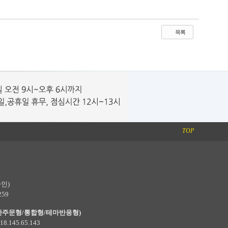
목록
TOP
인)
259
안주문형/통합형/테마반응형)
8.145.65.143