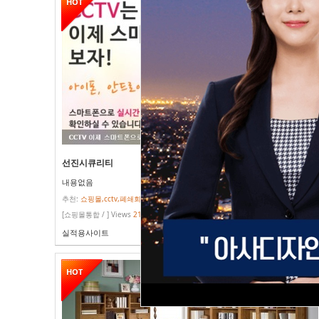
HOT
선진시큐리티
내용없음
추천:
쇼핑몰,cctv,폐쇄회로,카메라,감시,모형,스마트폰,시큐리티
[쇼핑몰통합 / ] Views
2123
실적용사이트
HOT