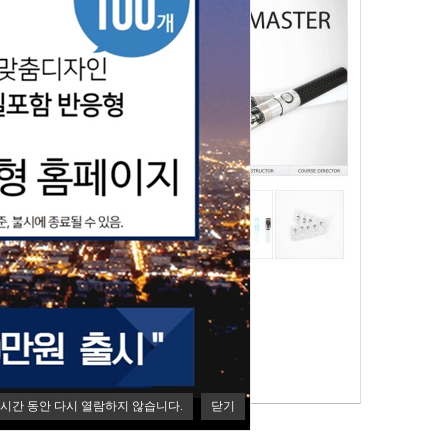
HOT
허니비코리아
내용없음
천:
기업,비지니스,통합형,회사,전담,전자담배
쇼핑몰통합 / ] Views
2198
실적용사이트
시간 동안 다시 열람하지 않습니다.
닫기