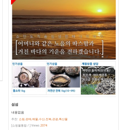
섬섬
내용없음
추천:
쇼핑,판매,해물,수산,전복,관광,특산물
[쇼핑몰통합 / ] Views
2074