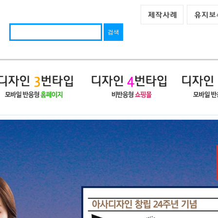
팬션/여행
개인/동호회
웨딩/이벤트
법률/부동산
공공기관/종교
쇼핑몰통합