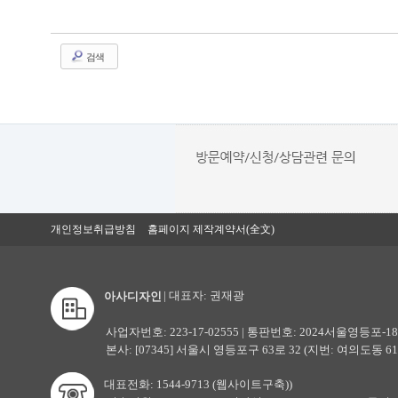
검색
개인정보취급방침
홈페이지 제작계약서(全文)
| 대표자: 권재광
아사디자인
사업자번호: 223-17-02555 | 통판번호: 2024서울영등포-18
본사: [07345] 서울시 영등포구 63로 32 (지번: 여의도동 61-
대표전화: 1544-9713 (웹사이트구축))