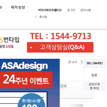
제작사례/포트폴리오
로그인
공지사항
|
호스팅
검색
글꼴
T
TEL: 1544-9713
없음
상단으로
패션/뷰티
가전/전자
유아/식품
전체
맨 하단