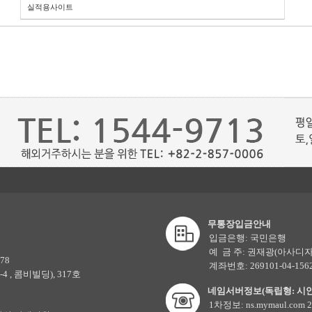
실적용사이트
무통장입금안내
입금은행: 국민은행
예 금 주: 권재광(아사디자
78
계좌번호: 269101-04-156
4 , 콤비빌딩), 317호
네임서버정보(독립형: 시
1차정보: ns.mymaul.com 21