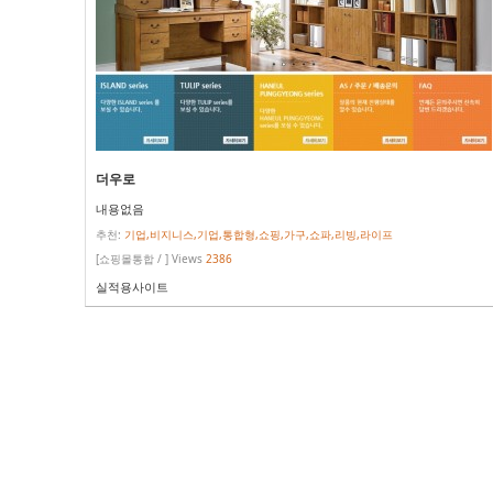
더우로
내용없음
추천:
기업,비지니스,기업,통합형,쇼핑,가구,쇼파,리빙,라이프
[쇼핑몰통합 / ] Views
2386
실적용사이트