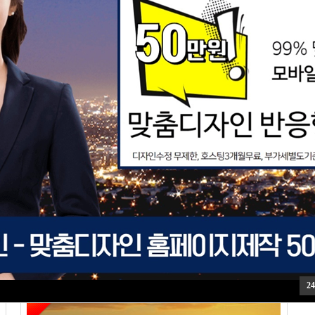
HOT
다은농원
내용없음
추천:
쇼핑,사과,농원,도매,의성,옥사과
추
[쇼핑몰통합 / ] Views
2122
[
실적용사이트
24
HOT