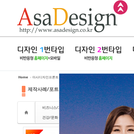
Sketchbook5, 스케치북5
Sketchbook5, 스케치북5
Sketchbook5, 스케치북5
Sketchbook5, 스케치북5
Home
›
아사디자인프론트
›
제작사례/포트폴리오
제작사례/포트폴리오
비즈니스/기업
교육/학원
병원/건강
음식점
건강/문화
가구/사무
종합몰/기타
팬시/소품