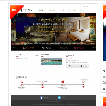
HOT
토
추
[팬
실