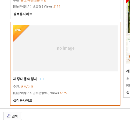
추천:
팬션,여행,일본 느낌
[팬션/여행 / 이벤트형 ] Views
5114
실적용사이트
ING
no image
레
제주대웅여행사
추
+
1
[
추천:
팬션/여행
실
[팬션/여행 / 시안주문형98 ] Views
4875
실적용사이트
검색