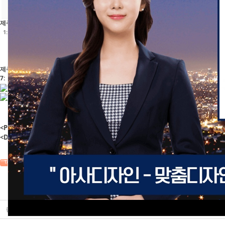
제주대웅여행사
1: http://asadesign.co.kr/home/bbs/board.php?bo_table=sian&wr_id=527
2: 
제주대웅여행사
4: 팬션/여행
5: http://jejucdw.com
6: 15
제주대웅여행사
7: |프로그램옵션추가||
8:
9:
<P align=center><IMG src="
http://mymaul.net/default/img/tem_detai
<DIV></DIV>
,
TAG •
'
'
첨부파일
67752_thumb1.jpg
,
0