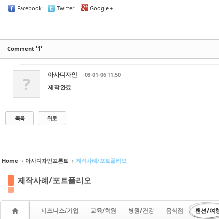
Facebook
Twitter
Google +
'1'
Comment
아사디자인
08-01-06 11:50
?
제작완료
목록
위로
Sketchbook5, 스케치북5
Sketchbook5, 스케치북5
Sketchbook5, 스케치북5
Sketchbook5, 스케치북5
Home
›
아사디자인프론트
›
제작사례/포트폴리오
제작사례/포트폴리오
비즈니스/기업
교육/학원
병원/건강
음식점
팬션/여