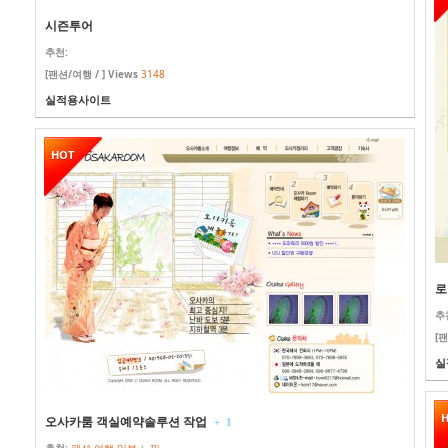
시즌투어
추천:
[팬션/여행 / ] Views
3148
실적용사이트
HOT
로
추
[팬
실
오사카룸 객실예약솔루션 작업
+
1